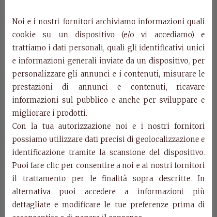
Art. 5120/289
Wardrobe 2 sliding doors with mirrors.
Noi e i nostri fornitori archiviamo informazioni quali
cm. w.289 d. 66 h. 247
cookie su un dispositivo (e/o vi accediamo) e
trattiamo i dati personali, quali gli identificativi unici
Art. 5121/249
e informazioni generali inviate da un dispositivo, per
Wardrobe 2 sliding doors with mirrors.
cm. w.249 d. 66 h. 247
personalizzare gli annunci e i contenuti, misurare le
prestazioni di annunci e contenuti, ricavare
Art. 5124/160
informazioni sul pubblico e anche per sviluppare e
Shaped double bed with padding.
migliorare i prodotti.
cm. w.184 d. 210 h. 132/43 network 160×195
Con la tua autorizzazione noi e i nostri fornitori
possiamo utilizzare dati precisi di geolocalizzazione e
Art. 5125/180
identificazione tramite la scansione del dispositivo.
Shaped double bed with padding.
cm. w.204 d. 215 h. 132/43 network 180×200
Puoi fare clic per consentire a noi e ai nostri fornitori
il trattamento per le finalità sopra descritte. In
Art. 5126
alternativa puoi accedere a informazioni più
Bedside table 2 drawers with wooden handle.
dettagliate e modificare le tue preferenze prima di
cm. w.61 d. 41 h. 60