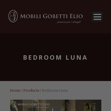
BEDROOM LUNA
Home
/
Products
/ Bedroom Luna