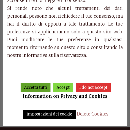
acconsentire o di negare il consenso.
Si rende noto che alcuni trattamenti dei dati
Categories:
Luna Collection
,
Products
personali possono non richiedere il tuo consenso, ma
Related Products
hai il diritto di opporti a tale trattamento. Le tue
preferenze si applicheranno solo a questo sito web.
Puoi modificare le tue preferenze in qualsiasi
momento ritornando su questo sito o consultando la
nostra informativa sulla riservatezza.
Accetta tutti
Accept
I do not accept
Information on Privacy and Cookies
d Luna
Modular living room wall
Dining room Luna
A
Luna
Delete Cookies
Impostazioni dei cookie