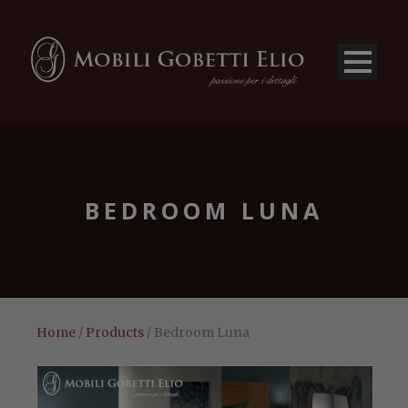
BEDROOM LUNA
Home
/
Products
/ Bedroom Luna