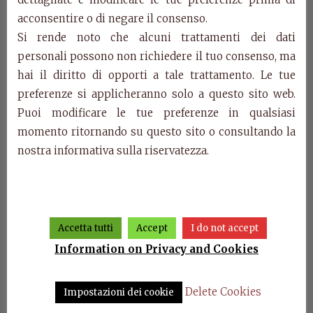
Bedside table 2 drawers with engravings.
acconsentire o di negare il consenso.
cm. w.61 d. 41 h. 60
Si rende noto che alcuni trattamenti dei dati
personali possono non richiedere il tuo consenso, ma
Categories:
Luna Collection
,
Products
hai il diritto di opporti a tale trattamento. Le tue
Related Products
preferenze si applicheranno solo a questo sito web.
Puoi modificare le tue preferenze in qualsiasi
momento ritornando su questo sito o consultando la
nostra informativa sulla riservatezza.
Accetta tutti
Accept
I do not accept
Information on Privacy and Cookies
ion 6
Wardrobe with 2 sliding
Dining room Luna
Modu
Delete Cookies
Impostazioni dei cookie
doors Luna