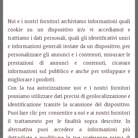
Art. 5173/289
Wardrobe with 2 engraved sliding doors and
mirrors.
Noi e i nostri fornitori archiviamo informazioni quali
cm. w.289 d. 66 h. 247
cookie su un dispositivo (e/o vi accediamo) e
trattiamo i dati personali, quali gli identificativi unici
Art. 5174/249
e informazioni generali inviate da un dispositivo, per
Wardrobe with 2 engraved sliding doors and
mirrors
.
personalizzare gli annunci e i contenuti, misurare le
cm. w.249 d. 66 h. 247
prestazioni di annunci e contenuti, ricavare
informazioni sul pubblico e anche per sviluppare e
Art. 5171/160
migliorare i prodotti.
Curved double bed with fretwork.
Con la tua autorizzazione noi e i nostri fornitori
cm. w.177 d. 210 h. 132/43 network 160×195
possiamo utilizzare dati precisi di geolocalizzazione e
identificazione tramite la scansione del dispositivo.
Art. 5172/180
Curved double bed with fretwork.
Puoi fare clic per consentire a noi e ai nostri fornitori
cm. w.197 d. 215 h. 132/43 network 180×200
il trattamento per le finalità sopra descritte. In
alternativa puoi accedere a informazioni più
Art. 5170
dettagliate e modificare le tue preferenze prima di