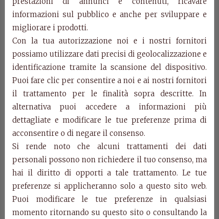
prestazioni di annunci e contenuti, ricavare
informazioni sul pubblico e anche per sviluppare e
Art. 0608
Half-moon desk in solid cherry with secret
migliorare i prodotti.
cm w. 105 d. 55 h. 90
Con la tua autorizzazione noi e i nostri fornitori
possiamo utilizzare dati precisi di geolocalizzazione e
Categories:
Edera Collection
,
Products
identificazione tramite la scansione del dispositivo.
Puoi fare clic per consentire a noi e ai nostri fornitori
Related Products
il trattamento per le finalità sopra descritte. In
alternativa puoi accedere a informazioni più
dettagliate e modificare le tue preferenze prima di
acconsentire o di negare il consenso.
Si rende noto che alcuni trattamenti dei dati
personali possono non richiedere il tuo consenso, ma
hai il diritto di opporti a tale trattamento. Le tue
preferenze si applicheranno solo a questo sito web.
Puoi modificare le tue preferenze in qualsiasi
momento ritornando su questo sito o consultando la