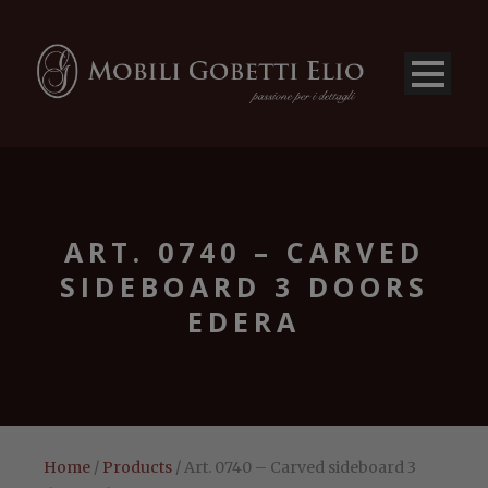
ART. 0740 – CARVED
SIDEBOARD 3 DOORS
EDERA
Home
/
Products
/ Art. 0740 – Carved sideboard 3