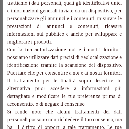
trattiamo i dati personali, quali gli identificativi unici
e informazioni generali inviate da un dispositivo, per
Art. 0740 – Carved
personalizzare gli annunci e i contenuti, misurare le
prestazioni di annunci e contenuti, ricavare
sideboard 3 doors
informazioni sul pubblico e anche per sviluppare e
Edera
migliorare i prodotti.
Con la tua autorizzazione noi e i nostri fornitori
possiamo utilizzare dati precisi di geolocalizzazione e
Art. 0740
identificazione tramite la scansione del dispositivo.
Carved sideboard 3 doors
Puoi fare clic per consentire a noi e ai nostri fornitori
cm w. 228 d. 52 h. 112
il trattamento per le finalità sopra descritte. In
Categories:
Edera Collection
,
Products
alternativa puoi accedere a informazioni più
dettagliate e modificare le tue preferenze prima di
Related Products
acconsentire o di negare il consenso.
Si rende noto che alcuni trattamenti dei dati
personali possono non richiedere il tuo consenso, ma
hai il diritto di opporti a tale trattamento. Le tue