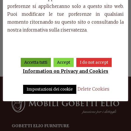
preferenze si applicheranno solo a questo sito web.
Puoi modificare le tue preferenze in qualsiasi
momento ritornando su questo sito o consultando la
nostra informativa sulla riservatezza.
dera
Showcases Edera
Art. 0757 – Sideboard 2
Art
doors Edera
Accetta tutti
Accept
I do not accept
Information on Privacy and Cookies
Delete Cookies
Impostazioni dei cookie
GOBETTI ELIO FURNITURE