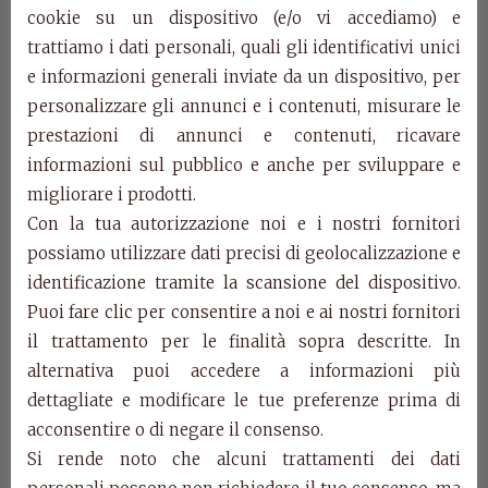
cookie su un dispositivo (e/o vi accediamo) e
trattiamo i dati personali, quali gli identificativi unici
E603 – Sideboard\TV
e informazioni generali inviate da un dispositivo, per
personalizzare gli annunci e i contenuti, misurare le
Stand Dogi di Venezia
prestazioni di annunci e contenuti, ricavare
informazioni sul pubblico e anche per sviluppare e
migliorare i prodotti.
E603
Con la tua autorizzazione noi e i nostri fornitori
Inlaid sideboard\TV Stand, 2 doors and 1 drawer
W. 133 D 45 H. 100
possiamo utilizzare dati precisi di geolocalizzazione e
identificazione tramite la scansione del dispositivo.
E610
Puoi fare clic per consentire a noi e ai nostri fornitori
Chair with upholstered seat “type C”
il trattamento per le finalità sopra descritte. In
W. 58 D. 50 H. 96
alternativa puoi accedere a informazioni più
dettagliate e modificare le tue preferenze prima di
Categories:
Dogi di Venezia Collection
,
Products
acconsentire o di negare il consenso.
Related Products
Si rende noto che alcuni trattamenti dei dati