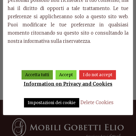
personali possono non richiedere il tuo consenso, ma
hai il diritto di opporti a tale trattamento. Le tue
preferenze si applicheranno solo a questo sito web.
Puoi modificare le tue preferenze in qualsiasi
momento ritornando su questo sito o consultando la
nostra informativa sulla riservatezza.
Accetta tutti
Accept
I do not accept
di
E611 – Dresser Dogi di
E617 – Wardrobe Dogi di
E61
Venezia
Venezia
Information on Privacy and Cookies
Delete Cookies
Impostazioni dei cookie