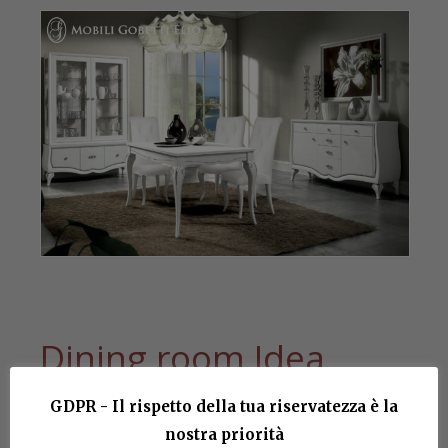
Dining room Idea
Contemporanea
GDPR - Il rispetto della tua riservatezza è la
nostra priorità