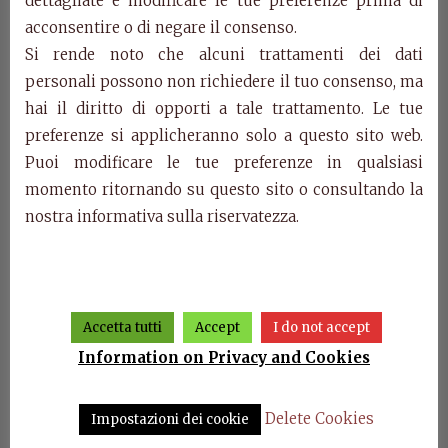
dettagliate e modificare le tue preferenze prima di
acconsentire o di negare il consenso.
Categories:
Idea Contemporanea Collection
,
Si rende noto che alcuni trattamenti dei dati
Products
personali possono non richiedere il tuo consenso, ma
hai il diritto di opporti a tale trattamento. Le tue
Related Products
preferenze si applicheranno solo a questo sito web.
Puoi modificare le tue preferenze in qualsiasi
momento ritornando su questo sito o consultando la
nostra informativa sulla riservatezza.
Accetta tutti
Accept
I do not accept
Information on Privacy and Cookies
ranea
Dining room Idea
Wardrobe 2 sliding wooden
Contemporanea
doors Idea Contemporanea
Delete Cookies
Impostazioni dei cookie