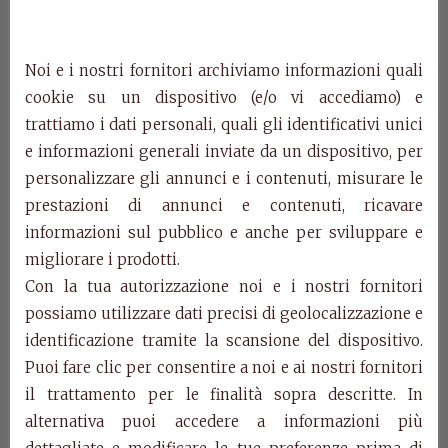
Art. 4506
Smooth upholstered chair with open pore white
finish.
Noi e i nostri fornitori archiviamo informazioni quali
cm. w.48 d. 63 h. 108
cookie su un dispositivo (e/o vi accediamo) e
trattiamo i dati personali, quali gli identificativi unici
Art. 4504
e informazioni generali inviate da un dispositivo, per
Showcase 2 doors with 3 drawers smooth white
personalizzare gli annunci e i contenuti, misurare le
finish open pore silver leaf details.
cm. w.155 d. 55\47 h. 213
prestazioni di annunci e contenuti, ricavare
informazioni sul pubblico e anche per sviluppare e
Art. 4505
migliorare i prodotti.
Extendable square table 2 extensions inside white
Con la tua autorizzazione noi e i nostri fornitori
open pore finish silver leaf details.
possiamo utilizzare dati precisi di geolocalizzazione e
cm. w.110\170 d. 110 h. 78
identificazione tramite la scansione del dispositivo.
Puoi fare clic per consentire a noi e ai nostri fornitori
Art. 4507
il trattamento per le finalità sopra descritte. In
Sideboard 2 plain doors with 6 drawers white open
pore finish silver leaf details.
alternativa puoi accedere a informazioni più
cm. w.200 d. 55 h. 102