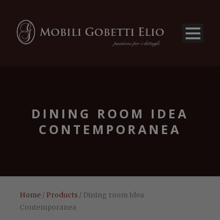
DINING ROOM IDEA
CONTEMPORANEA
Home
/
Products
/ Dining room Idea
Contemporanea