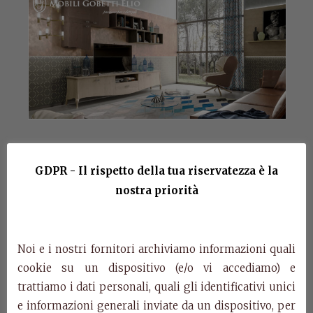
GDPR - Il rispetto della tua riservatezza è la
Composition 1
nostra priorità
Mikonos
Noi e i nostri fornitori archiviamo informazioni quali
Art. MK144
cookie su un dispositivo (e/o vi accediamo) e
Wall unite (dx e sx)
trattiamo i dati personali, quali gli identificativi unici
cm. L. 50 – P. 33 – H. 56
e informazioni generali inviate da un dispositivo, per