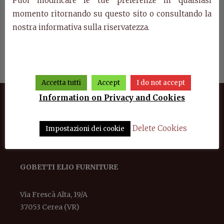
Puoi modificare le tue preferenze in qualsiasi
momento ritornando su questo sito o consultando la
nostra informativa sulla riservatezza.
doors
Dining room Mikonos
Showcase Mikonos
Co
Accetta tutti
Accept
I do not accept
Information on Privacy and Cookies
Delete Cookies
Impostazioni dei cookie
GOBETTI ELIO FURNITURE
Via Frescà Alta, 19/A
37053 Cerea (VR)