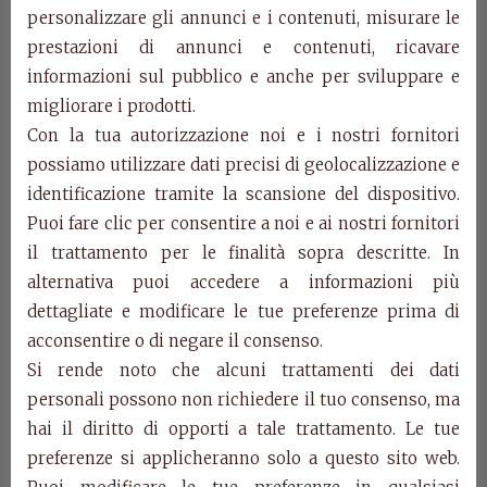
personalizzare gli annunci e i contenuti, misurare le
Art. Mk141
prestazioni di annunci e contenuti, ricavare
Wall unite
cm. L. 120 – P. 30 – H. 35
informazioni sul pubblico e anche per sviluppare e
migliorare i prodotti.
Art. MK134
Con la tua autorizzazione noi e i nostri fornitori
Tv stand
possiamo utilizzare dati precisi di geolocalizzazione e
cm. L. 280 – P. 45 – H. 61
identificazione tramite la scansione del dispositivo.
Puoi fare clic per consentire a noi e ai nostri fornitori
Categories:
Mikonos Collection
,
Products
il trattamento per le finalità sopra descritte. In
Related Products
alternativa puoi accedere a informazioni più
dettagliate e modificare le tue preferenze prima di
acconsentire o di negare il consenso.
Si rende noto che alcuni trattamenti dei dati
personali possono non richiedere il tuo consenso, ma
hai il diritto di opporti a tale trattamento. Le tue
preferenze si applicheranno solo a questo sito web.