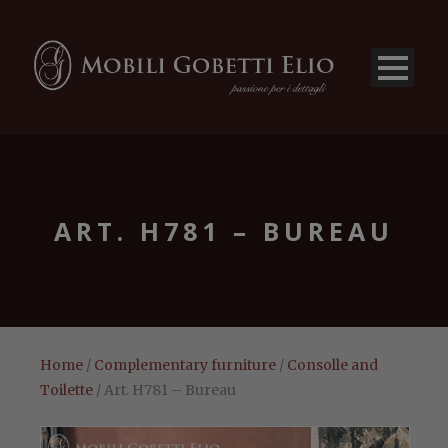
ART. H781 – BUREAU
Home
/
Complementary furniture
/
Consolle and
Toilette
/ Art. H781 – Bureau