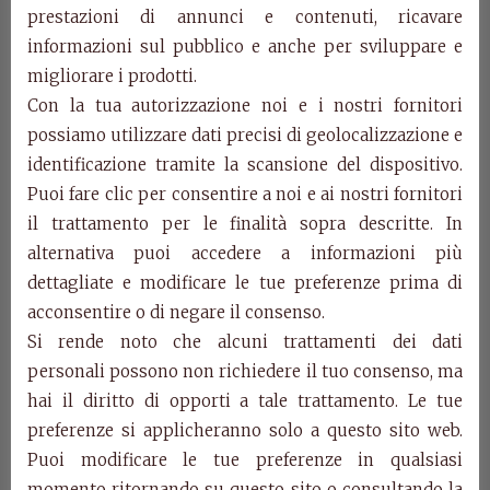
prestazioni di annunci e contenuti, ricavare
Art. H781
informazioni sul pubblico e anche per sviluppare e
Bureau.
migliorare i prodotti.
CM W.55 D.41 H.100
Con la tua autorizzazione noi e i nostri fornitori
possiamo utilizzare dati precisi di geolocalizzazione e
Categories:
Complementary furniture
,
Consolle and
identificazione tramite la scansione del dispositivo.
Toilette
,
Products
Puoi fare clic per consentire a noi e ai nostri fornitori
Related Products
il trattamento per le finalità sopra descritte. In
alternativa puoi accedere a informazioni più
dettagliate e modificare le tue preferenze prima di
acconsentire o di negare il consenso.
Si rende noto che alcuni trattamenti dei dati
personali possono non richiedere il tuo consenso, ma
hai il diritto di opporti a tale trattamento. Le tue
preferenze si applicheranno solo a questo sito web.
Puoi modificare le tue preferenze in qualsiasi
momento ritornando su questo sito o consultando la