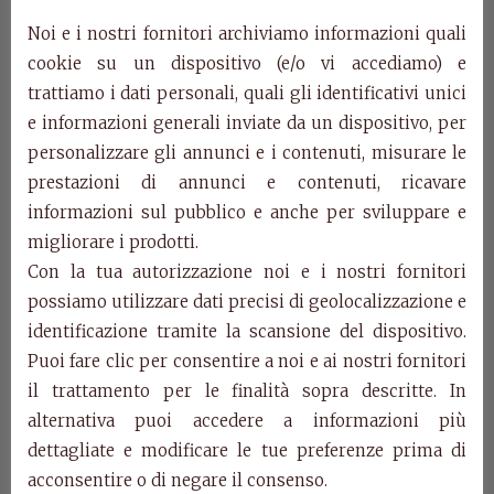
Noi e i nostri fornitori archiviamo informazioni quali
cookie su un dispositivo (e/o vi accediamo) e
trattiamo i dati personali, quali gli identificativi unici
e informazioni generali inviate da un dispositivo, per
personalizzare gli annunci e i contenuti, misurare le
prestazioni di annunci e contenuti, ricavare
Art. F23/I7S –
informazioni sul pubblico e anche per sviluppare e
Sideboard Villa
migliorare i prodotti.
Con la tua autorizzazione noi e i nostri fornitori
Fascinato
possiamo utilizzare dati precisi di geolocalizzazione e
identificazione tramite la scansione del dispositivo.
Puoi fare clic per consentire a noi e ai nostri fornitori
Art. F23/I7S
il trattamento per le finalità sopra descritte. In
Sideboard 3 large, inlaid door, 700 Venetian foot,
alternativa puoi accedere a informazioni più
notched shoulder.
cm. w.215 d.54 h. 125
dettagliate e modificare le tue preferenze prima di
acconsentire o di negare il consenso.