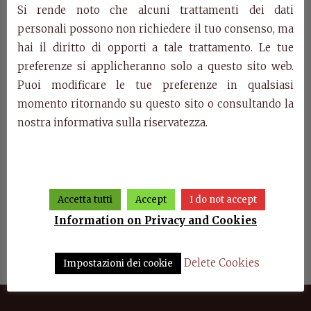
Categories:
Products
,
Villa Fascinato: day
Si rende noto che alcuni trattamenti dei dati
personali possono non richiedere il tuo consenso, ma
Related Products
hai il diritto di opporti a tale trattamento. Le tue
preferenze si applicheranno solo a questo sito web.
Puoi modificare le tue preferenze in qualsiasi
momento ritornando su questo sito o consultando la
nostra informativa sulla riservatezza.
Accetta tutti
Accept
I do not accept
Information on Privacy and Cookies
oard
Art. F56/T160 – Table Villa
Art. F44/7C – Showcase
Art
Fascinato
Villa Fascinato
Delete Cookies
Impostazioni dei cookie