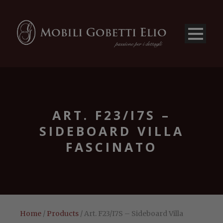
ART. F23/I7S –
SIDEBOARD VILLA
FASCINATO
Home
/
Products
/ Art. F23/I7S – Sideboard Villa