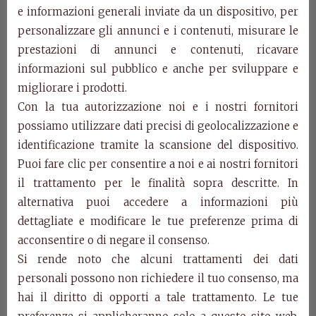
e informazioni generali inviate da un dispositivo, per
personalizzare gli annunci e i contenuti, misurare le
Art. 626/T – Dresser
prestazioni di annunci e contenuti, ricavare
informazioni sul pubblico e anche per sviluppare e
Marco Polo
migliorare i prodotti.
Con la tua autorizzazione noi e i nostri fornitori
Art. 626/T
possiamo utilizzare dati precisi di geolocalizzazione e
Dresser.
identificazione tramite la scansione del dispositivo.
cm. l.85 w.42 h.128
Puoi fare clic per consentire a noi e ai nostri fornitori
il trattamento per le finalità sopra descritte. In
Categories:
Marco Polo Collection
,
Products
alternativa puoi accedere a informazioni più
Related Products
dettagliate e modificare le tue preferenze prima di
acconsentire o di negare il consenso.
Si rende noto che alcuni trattamenti dei dati
personali possono non richiedere il tuo consenso, ma
hai il diritto di opporti a tale trattamento. Le tue