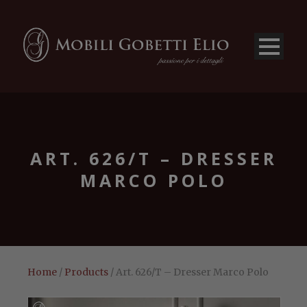
ART. 626/T – DRESSER
MARCO POLO
Home
/
Products
/ Art. 626/T – Dresser Marco Polo