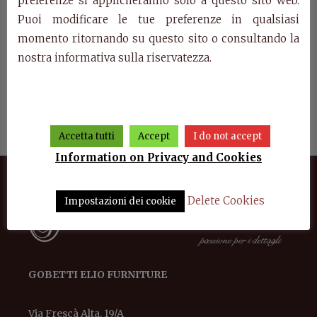
preferenze si applicheranno solo a questo sito web.
Puoi modificare le tue preferenze in qualsiasi
momento ritornando su questo sito o consultando la
nostra informativa sulla riservatezza.
ard
Chest of drawers with
Art. 6011/T – Modular
A
mirror Marco Polo
library Marco Polo
sh
Accetta tutti
Accept
I do not accept
Information on Privacy and Cookies
Delete Cookies
Impostazioni dei cookie
GOBETTI ELIO FURNITURE
Via Frescà Alta, 19/A