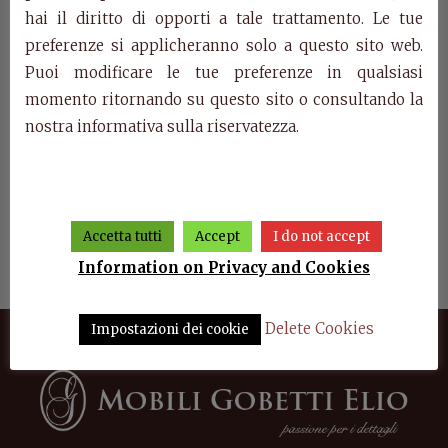
hai il diritto di opporti a tale trattamento. Le tue
preferenze si applicheranno solo a questo sito web.
Puoi modificare le tue preferenze in qualsiasi
momento ritornando su questo sito o consultando la
nostra informativa sulla riservatezza.
ror
Art. 628/T – Chest of
Chest of drawers with
A
Accetta tutti
Accept
I do not accept
drawers Marco Polo
mirror Marco Polo
sh
Information on Privacy and Cookies
Delete Cookies
Impostazioni dei cookie