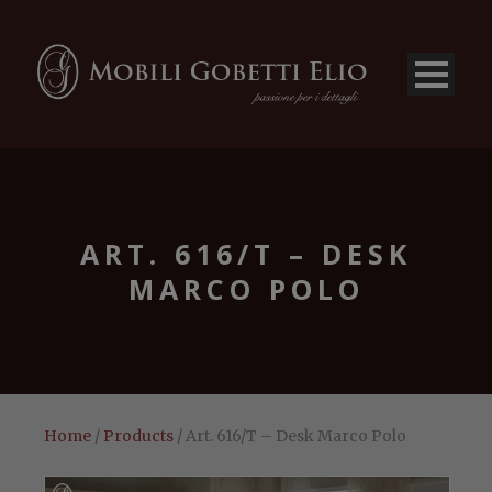
ART. 616/T – DESK
MARCO POLO
Home
/
Products
/ Art. 616/T – Desk Marco Polo