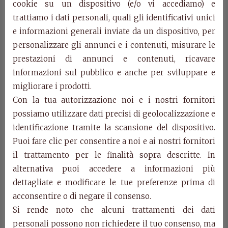
Marco Polo
cookie su un dispositivo (e/o vi accediamo) e
trattiamo i dati personali, quali gli identificativi unici
e informazioni generali inviate da un dispositivo, per
Art. 616/T
personalizzare gli annunci e i contenuti, misurare le
Desk.
prestazioni di annunci e contenuti, ricavare
cm. w.180 d.85 h. 82
informazioni sul pubblico e anche per sviluppare e
Art. 618/T
migliorare i prodotti.
Chair with armrests.
Con la tua autorizzazione noi e i nostri fornitori
cm. w.46 d.53 h. 93,5 Hb.62
possiamo utilizzare dati precisi di geolocalizzazione e
identificazione tramite la scansione del dispositivo.
Art. 604/T
Puoi fare clic per consentire a noi e ai nostri fornitori
Chair.
il trattamento per le finalità sopra descritte. In
cm. w.46 d.53 h. 93,5
alternativa puoi accedere a informazioni più
Categories:
Marco Polo Collection
,
Products
dettagliate e modificare le tue preferenze prima di
acconsentire o di negare il consenso.
Related Products
Si rende noto che alcuni trattamenti dei dati
personali possono non richiedere il tuo consenso, ma