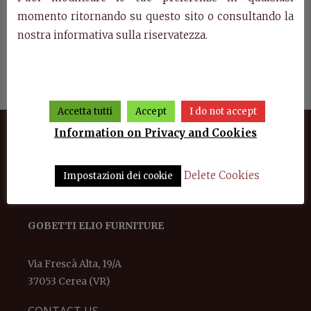
momento ritornando su questo sito o consultando la
nostra informativa sulla riservatezza.
ard 2
Art. 1054/P – Modular living
Wardrobe 3 doors Aurora
room Aurora
Accetta tutti
Accept
I do not accept
Information on Privacy and Cookies
Delete Cookies
Impostazioni dei cookie
GOBETTI ELIO FURNITURE
Via Frescà Alta, 19/A
37053 Cerea (VR)