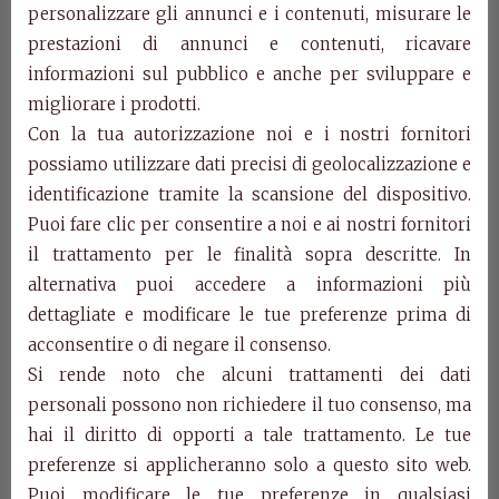
Double bed with upholstered headboard (total
personalizzare gli annunci e i contenuti, misurare le
dimensions 165 x 198)
prestazioni di annunci e contenuti, ricavare
cm. W. 171 – D. 204 – H. 108
informazioni sul pubblico e anche per sviluppare e
migliorare i prodotti.
Art. 1081/P
Con la tua autorizzazione noi e i nostri fornitori
Bedside table with inlay, 3 drawers
possiamo utilizzare dati precisi di geolocalizzazione e
cm. W. 60 – D. 40 – H. 68
identificazione tramite la scansione del dispositivo.
Categories:
Aurora Collection
,
Products
Puoi fare clic per consentire a noi e ai nostri fornitori
il trattamento per le finalità sopra descritte. In
Related Products
alternativa puoi accedere a informazioni più
dettagliate e modificare le tue preferenze prima di
acconsentire o di negare il consenso.
Si rende noto che alcuni trattamenti dei dati
personali possono non richiedere il tuo consenso, ma
hai il diritto di opporti a tale trattamento. Le tue
preferenze si applicheranno solo a questo sito web.
Puoi modificare le tue preferenze in qualsiasi