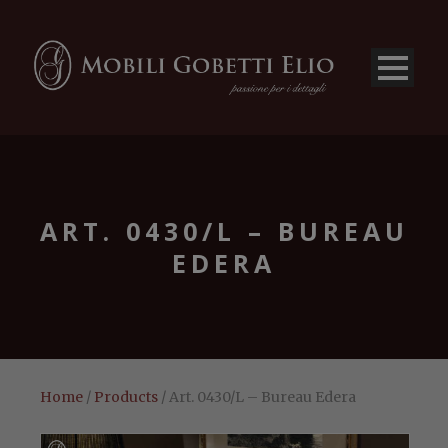
ART. 0430/L – BUREAU
EDERA
Home
/
Products
/ Art. 0430/L – Bureau Edera