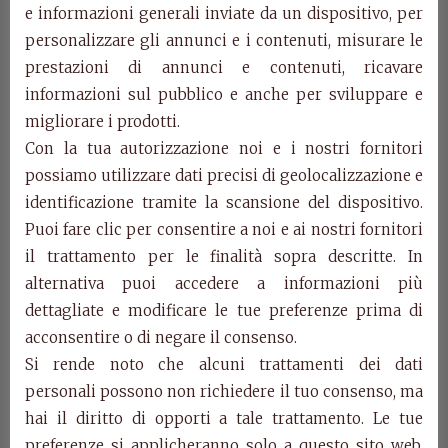
e informazioni generali inviate da un dispositivo, per
personalizzare gli annunci e i contenuti, misurare le
Art. 0430/L – Bureau
prestazioni di annunci e contenuti, ricavare
Edera
informazioni sul pubblico e anche per sviluppare e
migliorare i prodotti.
Con la tua autorizzazione noi e i nostri fornitori
Art. 0430/L
possiamo utilizzare dati precisi di geolocalizzazione e
Big cherry bureau
identificazione tramite la scansione del dispositivo.
cm w. 77 d. 47 h. 100
Puoi fare clic per consentire a noi e ai nostri fornitori
Categories:
Edera Collection
,
Products
il trattamento per le finalità sopra descritte. In
alternativa puoi accedere a informazioni più
Related Products
dettagliate e modificare le tue preferenze prima di
acconsentire o di negare il consenso.
Si rende noto che alcuni trattamenti dei dati
personali possono non richiedere il tuo consenso, ma
hai il diritto di opporti a tale trattamento. Le tue
preferenze si applicheranno solo a questo sito web.