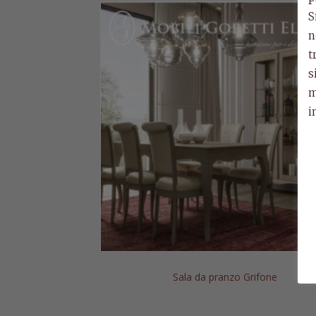
S
n
t
s
m
i
e allungabile Grifone
Sala da pranzo Grifone