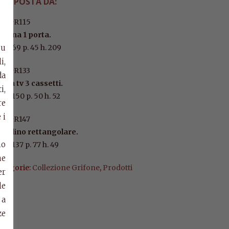
OMPOSTA DA:
rt. GR115
etrina 1 porta.
su
m. l.69 p. 45 h. 209
i,
rt. GR133
da
orta tv 3 cassetti.
i,
m. l.150 p. 50 h. 52
re
 i
rt. GR147
avolino rettangolare.
mo
m. l.137 p. 77 h. 49
ne
ategorie:
Collezione Grifone
,
Prodotti
er
le
 a
ze