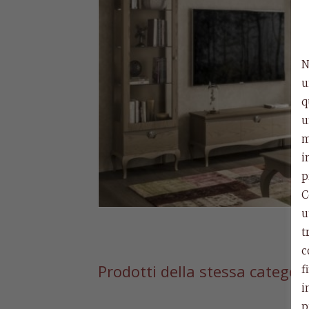
N
u
q
u
m
i
p
C
u
t
c
Prodotti della stessa categor
f
i
p