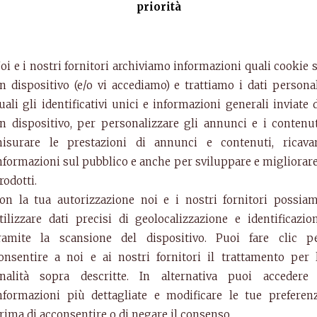
C
priorità
A
V
oi e i nostri fornitori archiviamo informazioni quali cookie 
c
n dispositivo (e/o vi accediamo) e trattiamo i dati personal
A
uali gli identificativi unici e informazioni generali inviate 
P
n dispositivo, per personalizzare gli annunci e i contenut
c
isurare le prestazioni di annunci e contenuti, ricava
nformazioni sul pubblico e anche per sviluppare e migliorare
A
rodotti.
T
on la tua autorizzazione noi e i nostri fornitori possia
c
tilizzare dati precisi di geolocalizzazione e identificazio
C
ramite la scansione del dispositivo. Puoi fare clic p
onsentire a noi e ai nostri fornitori il trattamento per 
ia
inalità sopra descritte. In alternativa puoi accedere
nformazioni più dettagliate e modificare le tue preferen
rima di acconsentire o di negare il consenso.