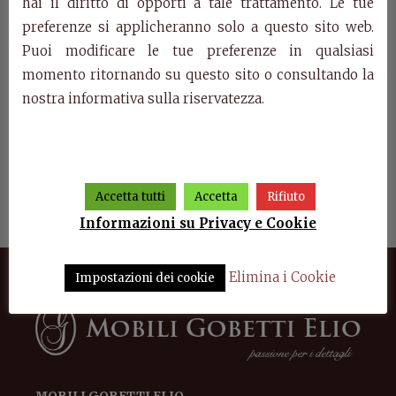
hai il diritto di opporti a tale trattamento. Le tue
preferenze si applicheranno solo a questo sito web.
Puoi modificare le tue preferenze in qualsiasi
momento ritornando su questo sito o consultando la
nostra informativa sulla riservatezza.
rifone
Comò 3 cassetti con
Art. GR125 – Armadio con
specchiera Grifone
specchi Grifone
Accetta tutti
Accetta
Rifiuto
Informazioni su Privacy e Cookie
Elimina i Cookie
Impostazioni dei cookie
MOBILI GOBETTI ELIO