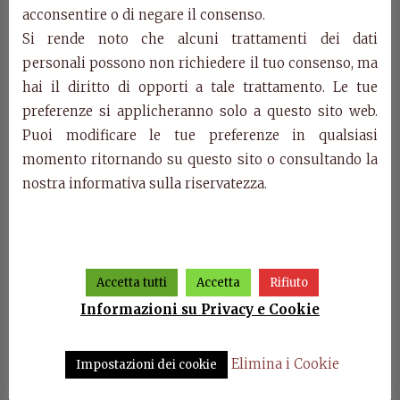
acconsentire o di negare il consenso.
cm. L. 160(210) – P. 90 – H. 79
Si rende noto che alcuni trattamenti dei dati
Categorie:
Collezione Classico Italiano
,
Prodotti
personali possono non richiedere il tuo consenso, ma
hai il diritto di opporti a tale trattamento. Le tue
Prodotti della stessa categoria
preferenze si applicheranno solo a questo sito web.
Puoi modificare le tue preferenze in qualsiasi
momento ritornando su questo sito o consultando la
nostra informativa sulla riservatezza.
Accetta tutti
Accetta
Rifiuto
Informazioni su Privacy e Cookie
a Il
Art. 5114 – Comodino Il
Art. 5102 – Comò Il
Ar
Elimina i Cookie
Impostazioni dei cookie
Settecento
Settecento