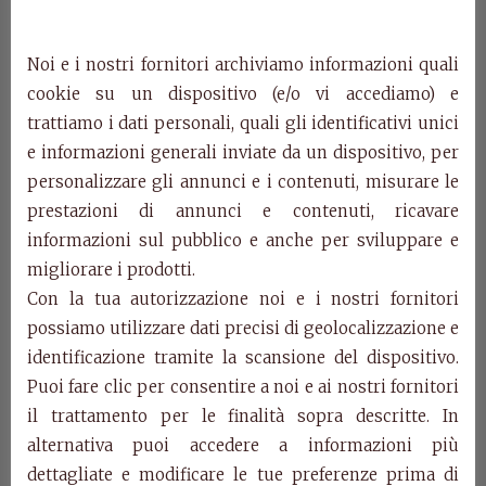
Art. 5414
Noi e i nostri fornitori archiviamo informazioni quali
VETRINA 3 ANTE
cm. L. 154 – P. 54 – H. 200
cookie su un dispositivo (e/o vi accediamo) e
trattiamo i dati personali, quali gli identificativi unici
Art. 5415
e informazioni generali inviate da un dispositivo, per
CREDENZA 4 ANTE
personalizzare gli annunci e i contenuti, misurare le
cm. L. 197 – P. 50 – H. 100
prestazioni di annunci e contenuti, ricavare
informazioni sul pubblico e anche per sviluppare e
Art. 5418
migliorare i prodotti.
SEDIA C/STOFFA
cm. L. 49 – P. 54 – H. 100
Con la tua autorizzazione noi e i nostri fornitori
possiamo utilizzare dati precisi di geolocalizzazione e
Art. 5419
identificazione tramite la scansione del dispositivo.
CAPOTAVOLA C/ STOFFA
Puoi fare clic per consentire a noi e ai nostri fornitori
cm. L. 60 – P. 54 – H. 100
il trattamento per le finalità sopra descritte. In
alternativa puoi accedere a informazioni più
Art. 5417/160
dettagliate e modificare le tue preferenze prima di
TAVOLO RETT. ALLUNGABILE