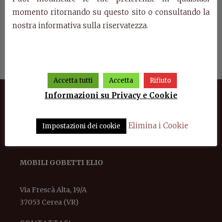
momento ritornando su questo sito o consultando la
nostra informativa sulla riservatezza.
Home
Sala Il Settecento
Art. 5114 – Comodino Il
Ar
Settecento
Accetta tutti
Accetta
Rifiuto
Informazioni su Privacy e Cookie
Elimina i Cookie
Impostazioni dei cookie
MOBILI GOBETTI ELIO
Via Frescà Alta, 19/A
37053 Cerea (VR)