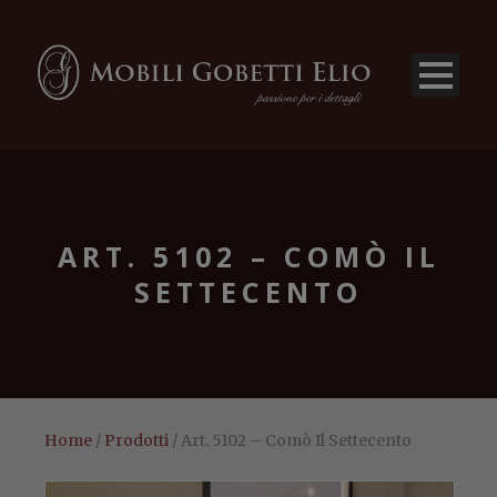
ART. 5102 – COMÒ IL
SETTECENTO
Home
/
Prodotti
/ Art. 5102 – Comò Il Settecento