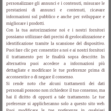
Art. 5102 – Comò Il
personalizzare gli annunci e i contenuti, misurare le
Settecento
prestazioni di annunci e contenuti, ricavare
informazioni sul pubblico e anche per sviluppare e
migliorare i prodotti.
Art. 5102
Con la tua autorizzazione noi e i nostri fornitori
COMÓ 4 CASSETTI
possiamo utilizzare dati precisi di geolocalizzazione e
Cm L. L. 90 – P. 43 – H. 81
identificazione tramite la scansione del dispositivo.
Puoi fare clic per consentire a noi e ai nostri fornitori
Categorie:
Collezione Classico Italiano
,
Prodotti
il trattamento per le finalità sopra descritte. In
Prodotti della stessa categoria
alternativa puoi accedere a informazioni più
dettagliate e modificare le tue preferenze prima di
acconsentire o di negare il consenso.
Si rende noto che alcuni trattamenti dei dati
personali possono non richiedere il tuo consenso, ma
hai il diritto di opporti a tale trattamento. Le tue
preferenze si applicheranno solo a questo sito web.
Puoi modificare le tue preferenze in qualsiasi