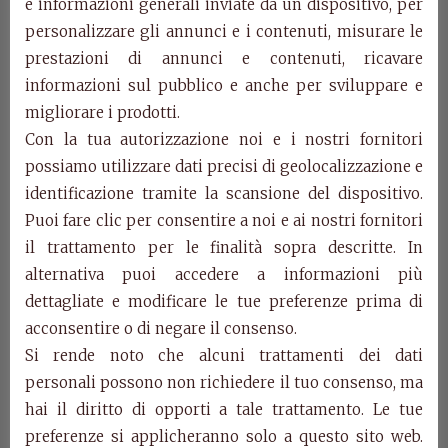
e informazioni generali inviate da un dispositivo, per
Art. H618
personalizzare gli annunci e i contenuti, misurare le
Consolle.
prestazioni di annunci e contenuti, ricavare
cm l.52 p.52 h.78
informazioni sul pubblico e anche per sviluppare e
migliorare i prodotti.
Art. H619
Con la tua autorizzazione noi e i nostri fornitori
Consolle.
possiamo utilizzare dati precisi di geolocalizzazione e
cm l.50 p.36 h.78
identificazione tramite la scansione del dispositivo.
Categorie:
Consolle e Toilette
,
Mobiletti di
Puoi fare clic per consentire a noi e ai nostri fornitori
complemento
,
Prodotti
il trattamento per le finalità sopra descritte. In
alternativa puoi accedere a informazioni più
Prodotti della stessa categoria
dettagliate e modificare le tue preferenze prima di
acconsentire o di negare il consenso.
Si rende noto che alcuni trattamenti dei dati
personali possono non richiedere il tuo consenso, ma
hai il diritto di opporti a tale trattamento. Le tue
preferenze si applicheranno solo a questo sito web.