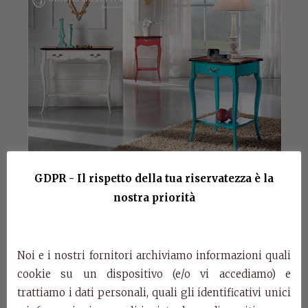
GDPR - Il rispetto della tua riservatezza è la
nostra priorità
Consolle
Noi e i nostri fornitori archiviamo informazioni quali
Art. H617
cookie su un dispositivo (e/o vi accediamo) e
Consolle.
trattiamo i dati personali, quali gli identificativi unici
cm l.88 p.33 h.79