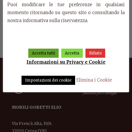
Puoi modificare le tue preferenze in qualsiasi
momento ritornando su questo sito o consultando la
nostra informativa sulla riservatezza.
ro
Art. H602 – Scrittoio
Art. 83PT – Credenzina 2
Art.
ante
Accetta tutti
Accetta
Rifiuto
Informazioni su Privacy e Cookie
Elimina i Cookie
Impostazioni dei cookie
MOBILI GOBETTI ELIO
Via Frescà Alta, 19/A
37053 Cerea (VR)