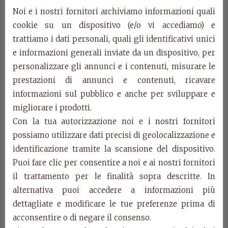
cm. l.202 p. 216 h. 155
Noi e i nostri fornitori archiviamo informazioni quali
cookie su un dispositivo (e/o vi accediamo) e
Art. FR063
trattiamo i dati personali, quali gli identificativi unici
Letto tappezzato.
e informazioni generali inviate da un dispositivo, per
cm. l.222 p. 216 h. 155
personalizzare gli annunci e i contenuti, misurare le
Art. FR068
prestazioni di annunci e contenuti, ricavare
Specchiera.
informazioni sul pubblico e anche per sviluppare e
cm. l.95 p. 3 h. 95
migliorare i prodotti.
Con la tua autorizzazione noi e i nostri fornitori
Art. FR055
possiamo utilizzare dati precisi di geolocalizzazione e
Comò 4C.
identificazione tramite la scansione del dispositivo.
cm. l.170 p. 60 h. 98
Puoi fare clic per consentire a noi e ai nostri fornitori
Art. FR058
il trattamento per le finalità sopra descritte. In
Comodino 3C.
alternativa puoi accedere a informazioni più
cm. l.58 p. 38 h. 66
dettagliate e modificare le tue preferenze prima di
acconsentire o di negare il consenso.
Categorie:
Collezione Francesco
,
Prodotti