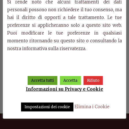
Si rende noto che alcuni trattamenti dei dati
personali possono non richiedere il tuo consenso, ma
Prodotti della stessa categoria
hai il diritto di opporti a tale trattamento. Le tue
preferenze si applicheranno solo a questo sito web.
Puoi modificare le tue preferenze in qualsiasi
momento ritornando su questo sito o consultando la
nostra informativa sulla riservatezza.
Accetta tutti
Accetta
Rifiuto
Informazioni su Privacy e Cookie
2 –
Sala da pranzo Francesco
Credenza Francesco
o
Elimina i Cookie
Impostazioni dei cookie