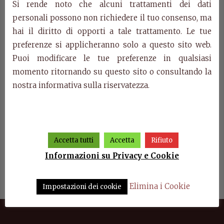
Si rende noto che alcuni trattamenti dei dati
personali possono non richiedere il tuo consenso, ma
Prodotti della stessa categoria
hai il diritto di opporti a tale trattamento. Le tue
preferenze si applicheranno solo a questo sito web.
Puoi modificare le tue preferenze in qualsiasi
momento ritornando su questo sito o consultando la
nostra informativa sulla riservatezza.
Accetta tutti
Accetta
Rifiuto
Informazioni su Privacy e Cookie
orno
Sala da pranzo Dogi di
Art. E600 – Credenzone
E603 
Venezia
intarsiato Dogi di Venezia
Elimina i Cookie
Impostazioni dei cookie