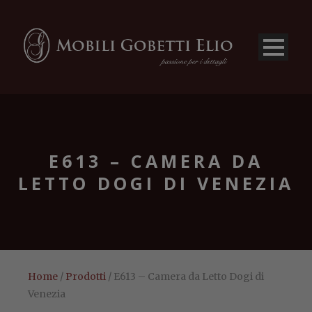
E613 – CAMERA DA
LETTO DOGI DI VENEZIA
Home
/
Prodotti
/ E613 – Camera da Letto Dogi di
Venezia