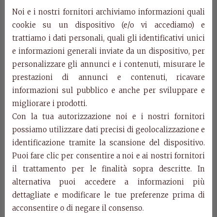
E613
Noi e i nostri fornitori archiviamo informazioni quali
Comodino intarsiato con 3 cassetti
cookie su un dispositivo (e/o vi accediamo) e
L. 66 P. 38 H. 70
trattiamo i dati personali, quali gli identificativi unici
E615
e informazioni generali inviate da un dispositivo, per
Letto matrimoniale con pannelli intarsiati
personalizzare gli annunci e i contenuti, misurare le
L. 225 P. 170 H .110
prestazioni di annunci e contenuti, ricavare
(misure rete/bedstead sizes 160×195)
informazioni sul pubblico e anche per sviluppare e
Disponibile anche per rete da 180×195
migliorare i prodotti.
Con la tua autorizzazione noi e i nostri fornitori
E611
possiamo utilizzare dati precisi di geolocalizzazione e
Comò con intarsio, 4 cassetti e ribalta attrezzata
identificazione tramite la scansione del dispositivo.
L. 130 P. 55 H .115
Puoi fare clic per consentire a noi e ai nostri fornitori
E614
il trattamento per le finalità sopra descritte. In
Specchiera rettangolare intagliata
alternativa puoi accedere a informazioni più
L. 101 H. 88
dettagliate e modificare le tue preferenze prima di
acconsentire o di negare il consenso.
Categorie:
Collezione Dogi di Venezia
,
Prodotti