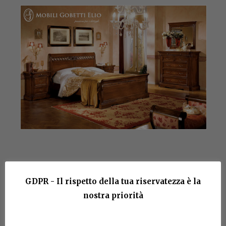
E613 – Camera da
GDPR - Il rispetto della tua riservatezza è la
nostra priorità
Letto Dogi di Venezia