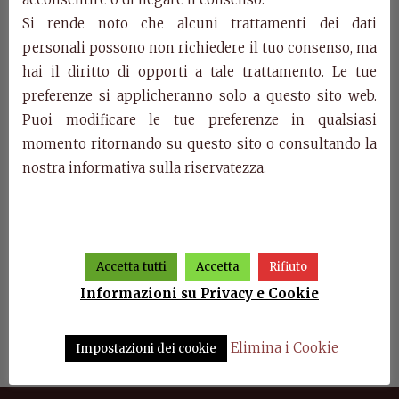
Si rende noto che alcuni trattamenti dei dati
Categorie:
Prodotti
,
Villa Fascinato: giorno
personali possono non richiedere il tuo consenso, ma
Prodotti della stessa categoria
hai il diritto di opporti a tale trattamento. Le tue
preferenze si applicheranno solo a questo sito web.
Puoi modificare le tue preferenze in qualsiasi
momento ritornando su questo sito o consultando la
nostra informativa sulla riservatezza.
Accetta tutti
Accetta
Rifiuto
Informazioni su Privacy e Cookie
nzone
Art. F57/GZS – Tavolo Villa
Art. F44/7C – Argentiera
A
Fascinato
Villa Fascinato
sogg
Elimina i Cookie
Impostazioni dei cookie