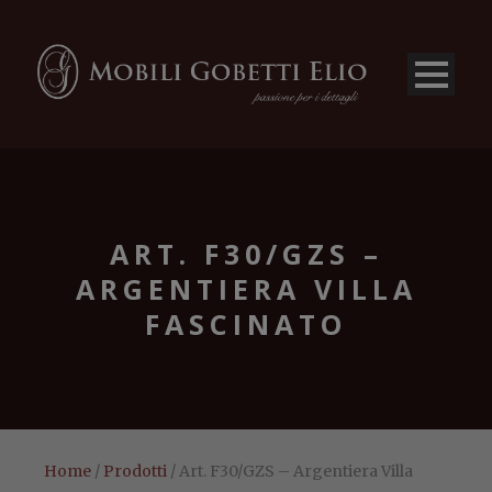
ART. F30/GZS –
ARGENTIERA VILLA
FASCINATO
Home
/
Prodotti
/ Art. F30/GZS – Argentiera Villa