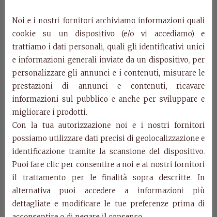
Noi e i nostri fornitori archiviamo informazioni quali
cookie su un dispositivo (e/o vi accediamo) e
trattiamo i dati personali, quali gli identificativi unici
e informazioni generali inviate da un dispositivo, per
personalizzare gli annunci e i contenuti, misurare le
prestazioni di annunci e contenuti, ricavare
Art. F30/GZS –
informazioni sul pubblico e anche per sviluppare e
migliorare i prodotti.
Argentiera Villa
Con la tua autorizzazione noi e i nostri fornitori
possiamo utilizzare dati precisi di geolocalizzazione e
Fascinato
identificazione tramite la scansione del dispositivo.
Puoi fare clic per consentire a noi e ai nostri fornitori
Art. F30/GZS
il trattamento per le finalità sopra descritte. In
Argentiera 2p, anta formella, piede zoccolo, spalla
alternativa puoi accedere a informazioni più
scantonata.
dettagliate e modificare le tue preferenze prima di
cm. l.163 p.50 h. 220
acconsentire o di negare il consenso.