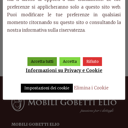
preferenze si applicheranno solo a questo sito web.
Puoi modificare le tue preferenze in qualsiasi
momento ritornando su questo sito o consultando la
nostra informativa sulla riservatezza.
ino
Art. 1743/T – Tavolino
Art. 802/T – Credenzina
Cons
Accetta tutti
Accetta
Rifiuto
Informazioni su Privacy e Cookie
Elimina i Cookie
Impostazioni dei cookie
MOBILI GOBETTI ELIO