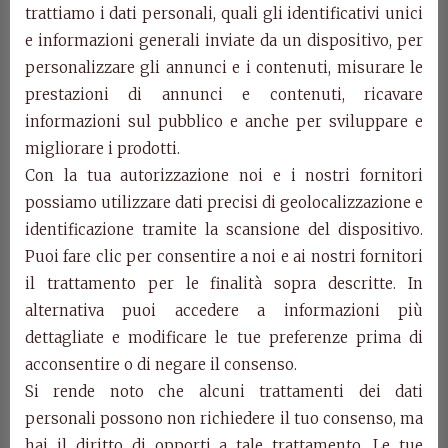
trattiamo i dati personali, quali gli identificativi unici
e informazioni generali inviate da un dispositivo, per
personalizzare gli annunci e i contenuti, misurare le
prestazioni di annunci e contenuti, ricavare
informazioni sul pubblico e anche per sviluppare e
Art. 905 – Consolle
migliorare i prodotti.
Con la tua autorizzazione noi e i nostri fornitori
possiamo utilizzare dati precisi di geolocalizzazione e
Art. 905
identificazione tramite la scansione del dispositivo.
Consolle.
Puoi fare clic per consentire a noi e ai nostri fornitori
cm. l.131 p. 35 h. 81
il trattamento per le finalità sopra descritte. In
Categorie:
Complementi d'arredo
,
Prodotti
alternativa puoi accedere a informazioni più
dettagliate e modificare le tue preferenze prima di
Prodotti della stessa categoria
acconsentire o di negare il consenso.
Si rende noto che alcuni trattamenti dei dati
personali possono non richiedere il tuo consenso, ma
hai il diritto di opporti a tale trattamento. Le tue