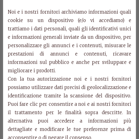
rettangolare
Noi e i nostri fornitori archiviamo informazioni quali
cookie su un dispositivo (e/o vi accediamo) e
allungabile Marco
trattiamo i dati personali, quali gli identificativi unici
Polo
e informazioni generali inviate da un dispositivo, per
personalizzare gli annunci e i contenuti, misurare le
prestazioni di annunci e contenuti, ricavare
Art. 6091/T
informazioni sul pubblico e anche per sviluppare e
Tavolo rettangolare allungabile.
migliorare i prodotti.
cm. l.160 p.100 h. 81 (+2 all. da cm. 40)
Con la tua autorizzazione noi e i nostri fornitori
Art. 604/T
possiamo utilizzare dati precisi di geolocalizzazione e
Sedia.
identificazione tramite la scansione del dispositivo.
cm. l.45 p.53 h. 92
Puoi fare clic per consentire a noi e ai nostri fornitori
il trattamento per le finalità sopra descritte. In
Art. 618/T
alternativa puoi accedere a informazioni più
Sedia capotavola.
dettagliate e modificare le tue preferenze prima di
cm. l.65 p.53 h. 92
acconsentire o di negare il consenso.