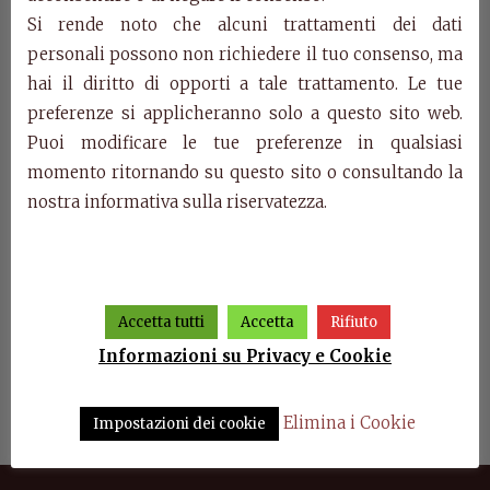
Categorie:
Collezione Marco Polo
,
Prodotti
Si rende noto che alcuni trattamenti dei dati
personali possono non richiedere il tuo consenso, ma
Prodotti della stessa categoria
hai il diritto di opporti a tale trattamento. Le tue
preferenze si applicheranno solo a questo sito web.
Puoi modificare le tue preferenze in qualsiasi
momento ritornando su questo sito o consultando la
nostra informativa sulla riservatezza.
Accetta tutti
Accetta
Rifiuto
Informazioni su Privacy e Cookie
nza
Art. 628/T – Cassettiera
Art. 6004/T – Armadio
Cred
Marco Polo
Marco Polo
Elimina i Cookie
Impostazioni dei cookie