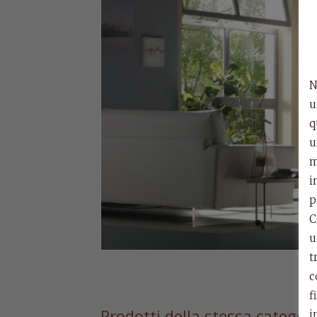
N
u
q
u
m
i
p
C
u
t
c
f
Prodotti della stessa categor
i