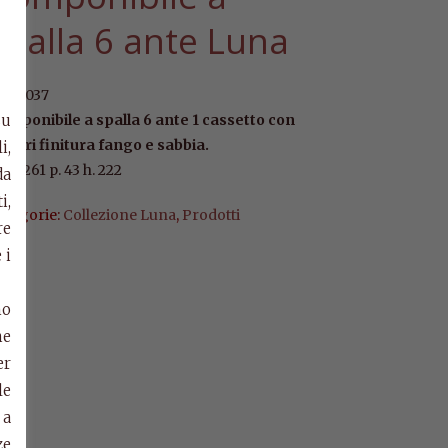
spalla 6 ante Luna
rt. 5037
su
omponibile a spalla 6 ante 1 cassetto con
rafori finitura fango e sabbia.
i,
m. l.261 p. 43 h. 222
da
i,
ategorie:
Collezione Luna
,
Prodotti
re
 i
mo
ne
er
le
 a
ze