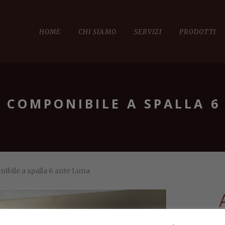
HOME
CHI SIAMO
SERVIZI
PRODOTTI
– COMPONIBILE A SPALLA 
ibile a spalla 6 ante Luna