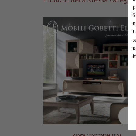
p
S
n
t
s
m
i
zione Luna
Parete componibile Luna