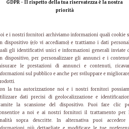
GDPR - Il rispetto della tua riservatezza è la nostra
priorità
A
oi e i nostri fornitori archiviamo informazioni quali cookie 
C
t
n dispositivo (e/o vi accediamo) e trattiamo i dati personal
c
uali gli identificativi unici e informazioni generali inviate 
n dispositivo, per personalizzare gli annunci e i contenut
C
isurare le prestazioni di annunci e contenuti, ricava
nformazioni sul pubblico e anche per sviluppare e migliorare
rodotti.
on la tua autorizzazione noi e i nostri fornitori possia
tilizzare dati precisi di geolocalizzazione e identificazio
ramite la scansione del dispositivo. Puoi fare clic p
onsentire a noi e ai nostri fornitori il trattamento per 
inalità sopra descritte. In alternativa puoi accedere
ia
nformazioni più dettagliate e modificare le tue preferen