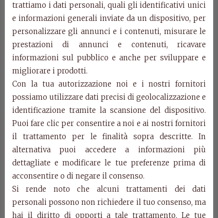
trattiamo i dati personali, quali gli identificativi unici
e informazioni generali inviate da un dispositivo, per
Art. 1004/P –
personalizzare gli annunci e i contenuti, misurare le
prestazioni di annunci e contenuti, ricavare
Credenza 2 porte
informazioni sul pubblico e anche per sviluppare e
Aurora
migliorare i prodotti.
Con la tua autorizzazione noi e i nostri fornitori
possiamo utilizzare dati precisi di geolocalizzazione e
Art. 1004/P
identificazione tramite la scansione del dispositivo.
Credenza 2 porte con intarsio e filetto, 7 cassetti.
Puoi fare clic per consentire a noi e ai nostri fornitori
cm. L. 205 – P. 50 – H. 102
il trattamento per le finalità sopra descritte. In
Categorie:
Collezione Aurora
,
Prodotti
alternativa puoi accedere a informazioni più
dettagliate e modificare le tue preferenze prima di
Prodotti della stessa categoria
acconsentire o di negare il consenso.
Si rende noto che alcuni trattamenti dei dati
personali possono non richiedere il tuo consenso, ma
hai il diritto di opporti a tale trattamento. Le tue