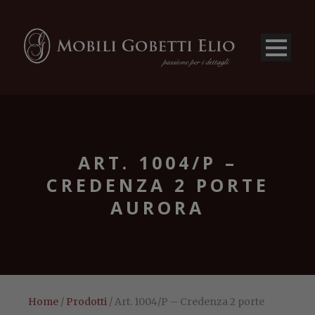
ART. 1004/P –
CREDENZA 2 PORTE
AURORA
Home
/
Prodotti
/ Art. 1004/P – Credenza 2 porte