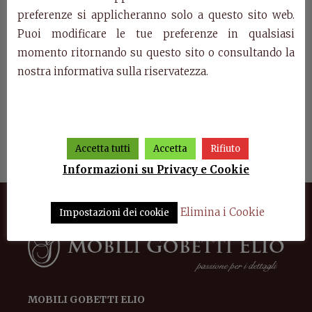
preferenze si applicheranno solo a questo sito web.
Puoi modificare le tue preferenze in qualsiasi
momento ritornando su questo sito o consultando la
nostra informativa sulla riservatezza.
ora
Art. 1013/P – Credenza 2
Art. 1015/P – Credenza
Art
porte Aurora
Aurora
Accetta tutti
Accetta
Rifiuto
Informazioni su Privacy e Cookie
Elimina i Cookie
Impostazioni dei cookie
MOBILI GOBETTI ELIO