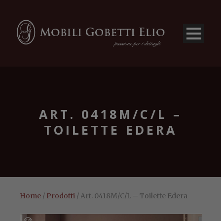
ART. 0418M/C/L –
TOILETTE EDERA
Home
/
Prodotti
/ Art. 0418M/C/L – Toilette Edera