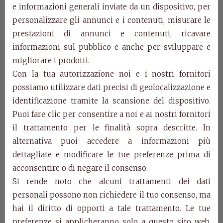
e informazioni generali inviate da un dispositivo, per
personalizzare gli annunci e i contenuti, misurare le
Art. 0418M/C/L –
prestazioni di annunci e contenuti, ricavare
Toilette Edera
informazioni sul pubblico e anche per sviluppare e
migliorare i prodotti.
Con la tua autorizzazione noi e i nostri fornitori
Art. 0418M/C/L
possiamo utilizzare dati precisi di geolocalizzazione e
Toilette
identificazione tramite la scansione del dispositivo.
cm l. 100 p. 50 h. 160
Puoi fare clic per consentire a noi e ai nostri fornitori
Categorie:
Collezione Edera
,
Prodotti
il trattamento per le finalità sopra descritte. In
alternativa puoi accedere a informazioni più
Prodotti della stessa categoria
dettagliate e modificare le tue preferenze prima di
acconsentire o di negare il consenso.
Si rende noto che alcuni trattamenti dei dati
personali possono non richiedere il tuo consenso, ma
hai il diritto di opporti a tale trattamento. Le tue
preferenze si applicheranno solo a questo sito web.