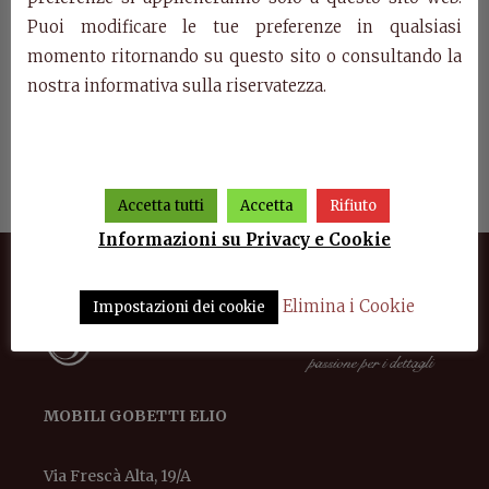
Puoi modificare le tue preferenze in qualsiasi
momento ritornando su questo sito o consultando la
nostra informativa sulla riservatezza.
era 2
Art. 0741 – Credenzone 2
Art. 0430/L – Bureau Edera
Ar
porte Edera
s
Accetta tutti
Accetta
Rifiuto
Informazioni su Privacy e Cookie
Elimina i Cookie
Impostazioni dei cookie
MOBILI GOBETTI ELIO
Via Frescà Alta, 19/A