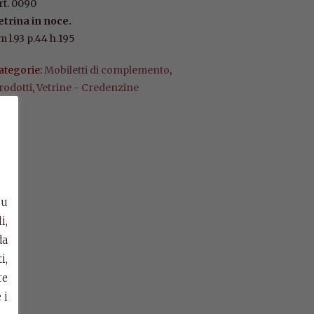
rt. 0090
etrina in noce.
m l.93 p.44 h.195
ategorie:
Mobiletti di complemento
,
rodotti
,
Vetrine - Credenzine
su
i,
da
i,
re
 i