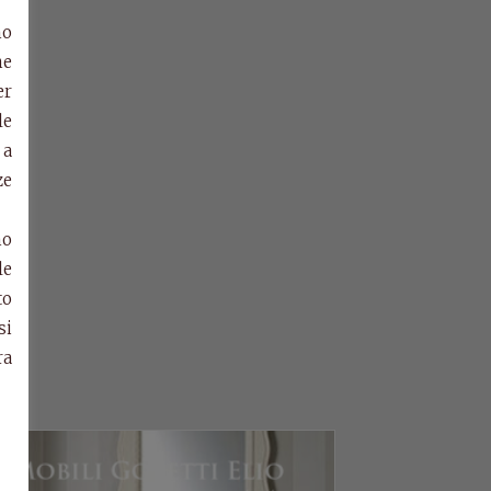
mo
ne
er
le
 a
ze
no
le
to
si
ra