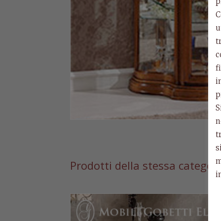
p
C
u
t
c
f
i
p
S
n
t
s
m
Prodotti della stessa categor
i