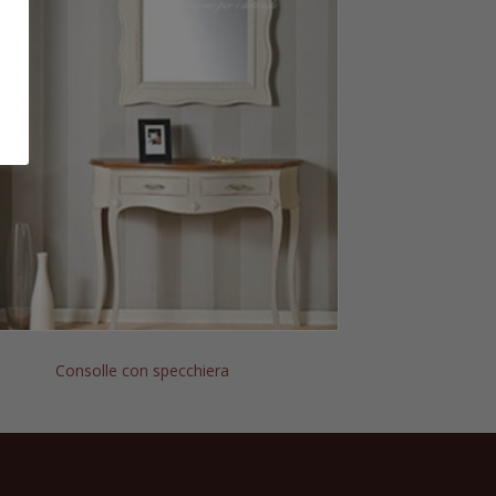
Consolle con specchiera
Art. 0092 