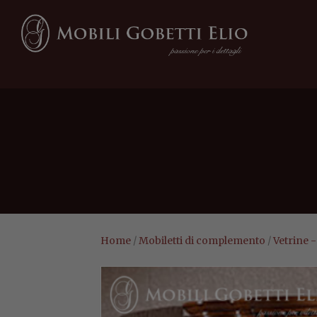
Home
/
Mobiletti di complemento
/
Vetrine 