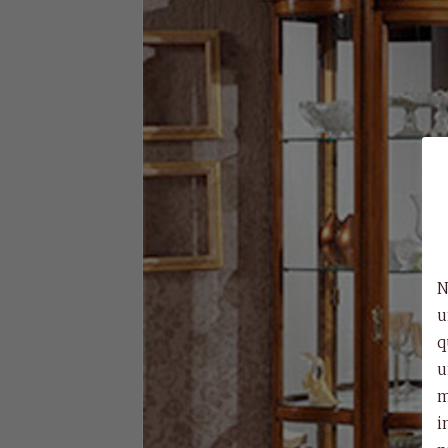
N
u
q
u
m
i